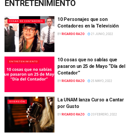
ENTRETENIMIENTO
10 Personajes que son
COSAS DE CONTADORES
Contadores en la Televisión
BY
RICARDO RAZO
21 JUNIO, 2022
10 cosas que no sabías que
ENTRETENIMIENTO
pasaron un 25 de Mayo “Día del
Contador”
BY
RICARDO RAZO
25 MAYO, 2022
La UNAM lanza Curso a Cantar
DIVERSIÓN
por Gusto
BY
RICARDO RAZO
20 FEBRERO, 2022