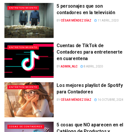
5 personajes que son
ENTRETENIMIENTO
contadores en la televisión
BY
CÉSAR MÉNDEZ DÍAZ
11 ABRIL, 2020
Cuentas de TikTok de
ENTRETENIMIENTO
Contadores para entretenerte
en cuarentena
BY
ADMIN_NLC
8 ABRIL, 2020
Los mejores playlist de Spotify
ENTRETENIMIENTO
para Contadores
BY
CÉSAR MÉNDEZ DÍAZ
16 OCTUBRE, 2024
5 cosas que NO aparecen en el
COSAS DE CONTADORES
Catálogo de Productos y