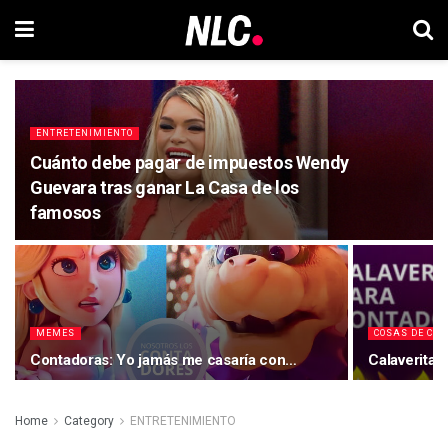
ENTRETENIMIENTO
Cuánto debe pagar de impuestos Wendy
Guevara tras ganar La Casa de los
famosos
MEMES
COSAS DE CO
Contadoras: Yo jamás me casaría con…
Calaveritas
Home
Category
ENTRETENIMIENTO