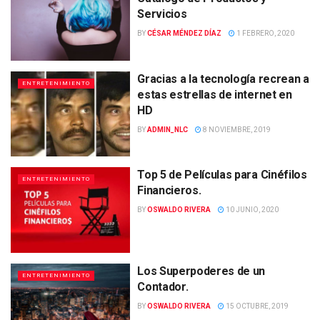
Servicios
BY
CÉSAR MÉNDEZ DÍAZ
1 FEBRERO, 2020
Gracias a la tecnología recrean a
ENTRETENIMIENTO
estas estrellas de internet en
HD
BY
ADMIN_NLC
8 NOVIEMBRE, 2019
Top 5 de Películas para Cinéfilos
ENTRETENIMIENTO
Financieros.
BY
OSWALDO RIVERA
10 JUNIO, 2020
Los Superpoderes de un
ENTRETENIMIENTO
Contador.
BY
OSWALDO RIVERA
15 OCTUBRE, 2019