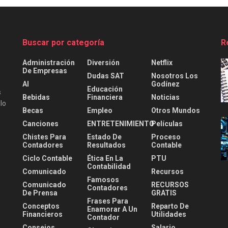
Buscar por categoría
R
Administración
Diversión
Netflix
De Empresas
Dudas SAT
Nosotros Los
AI
Godínez
Educación
s
Bebidas
Financiera
Noticias
lo
Becas
Empleo
Otros Mundos
Canciones
ENTRETENIMIENTO
Películas
Chistes Para
Estado De
Proceso
Contadores
Resultados
Contable
Ciclo Contable
Ética En La
PTU
Contabilidad
Comunicado
Recursos
Famosos
Comunicado
RECURSOS
Contadores
De Prensa
GRATIS
Frases Para
Conceptos
Reparto De
Enamorar A Un
Financieros
Utilidades
Contador
Consejos
Salario