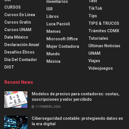
Test
Inventarios
CURSOS
TikTok
ISR
Cursos En Línea
Tips
Libros
Cursos Gratis
TIPS & TRUCOS
Luca Pacioli
Cursos UNAM
Trámites CDMX
Memes
Data México
Tutoriales
Microsoft Office
Declaración Anual
Últimas Noticias
Mujer Contadora
Desafíos Éticos
UNAM
Mundo
Día Del Contador
Viajes
Música
DIOT
Videojuegos
Recent News
Modelos de precios para contadores: cuotas,
suscripciones y valor percibido
11 FEBRERO, 2026
Ciberseguridad contable: protegiendo datos en
la era digital