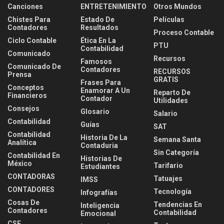
Canciones
ENTRETENIMIENTO
Otros Mundos
Chistes Para
Estado De
Películas
Contadores
Resultados
Proceso Contable
Ciclo Contable
Ética En La
PTU
Contabilidad
Comunicado
Recursos
Famosos
Comunicado De
Contadores
RECURSOS
Prensa
GRATIS
Frases Para
Conceptos
Enamorar A Un
Reparto De
Financieros
Contador
Utilidades
Consejos
Glosario
Salario
Contabilidad
Guías
SAT
Contabilidad
Historia De La
Semana Santa
Analítica
Contaduria
Sin Categoría
Contabilidad En
Historias De
México
Tarifario
Estudiantes
CONTADORAS
Tatuajes
IMSS
CONTADORES
Tecnología
Infografías
Cosas De
Tendencias En
Inteligencia
Contadores
Contabilidad
Emocional
CSF