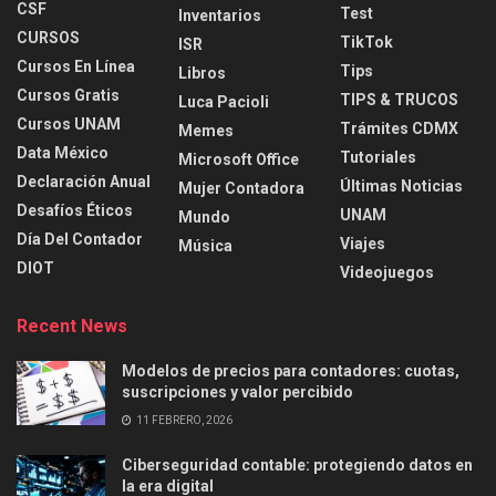
CSF
Test
Inventarios
CURSOS
TikTok
ISR
Cursos En Línea
Tips
Libros
Cursos Gratis
TIPS & TRUCOS
Luca Pacioli
Cursos UNAM
Trámites CDMX
Memes
Data México
Tutoriales
Microsoft Office
Declaración Anual
Últimas Noticias
Mujer Contadora
Desafíos Éticos
UNAM
Mundo
Día Del Contador
Viajes
Música
DIOT
Videojuegos
Recent News
Modelos de precios para contadores: cuotas,
suscripciones y valor percibido
11 FEBRERO, 2026
Ciberseguridad contable: protegiendo datos en
la era digital