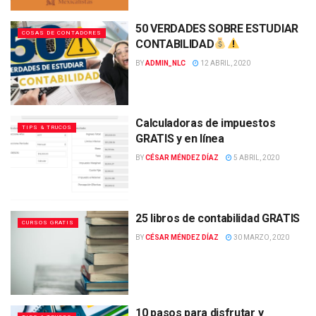
50 VERDADES SOBRE ESTUDIAR
COSAS DE CONTADORES
CONTABILIDAD
BY
ADMIN_NLC
12 ABRIL, 2020
Calculadoras de impuestos
TIPS & TRUCOS
GRATIS y en línea
BY
CÉSAR MÉNDEZ DÍAZ
5 ABRIL, 2020
25 libros de contabilidad GRATIS
CURSOS GRATIS
BY
CÉSAR MÉNDEZ DÍAZ
30 MARZO, 2020
10 pasos para disfrutar y