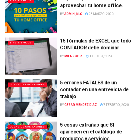
TIPS & TRUCOS
aprovechar tu home office.
BY
ADMIN_NLC
23 MARZO, 2020
15 fórmulas de EXCEL que todo
TIPS & TRUCOS
CONTADOR debe dominar
BY
MILA ZOE R.
11 JULIO, 2023
5 errores FATALES de un
COSAS DE CONTADORES
contador en una entrevista de
trabajo
BY
CÉSAR MÉNDEZ DÍAZ
7 FEBRERO, 2020
5 cosas extrañas que SI
COSAS DE CONTADORES
aparecen en el catálogo de
productos y servicios