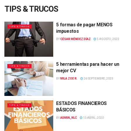
TIPS & TRUCOS
5 formas de pagar MENOS
TIPS & TRUCOS
impuestos
BY
CÉSAR MÉNDEZ DÍAZ
5 AGOSTO, 2022
5 herramientas para hacer un
TIPS & TRUCOS
mejor CV
BY
MILA ZOE R.
26 SEPTIEMBRE, 2023
ESTADOS FINANCIEROS
TIPS & TRUCOS
BÁSICOS
BY
ADMIN_NLC
13 ABRIL, 2020