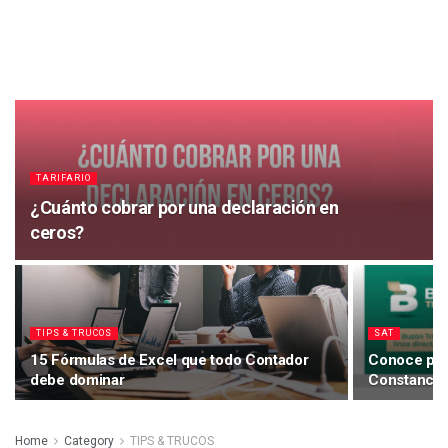
TARIFARIO
¿Cuánto cobrar por una declaración en
ceros?
TIPS & TRUCOS
SAT
15 Fórmulas de Excel que todo Contador
Conoce pas
debe dominar
Constancia 
Home
Category
TIPS & TRUCOS