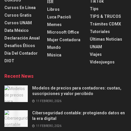
CURSOS
TikTok
ISR
Cursos En Línea
Tips
Libros
Cursos Gratis
TIPS & TRUCOS
Luca Pacioli
Cursos UNAM
Trámites CDMX
Memes
Data México
Tutoriales
Microsoft Office
Declaración Anual
Últimas Noticias
Mujer Contadora
Desafíos Éticos
UNAM
Mundo
Día Del Contador
Viajes
Música
DIOT
Videojuegos
Recent News
Modelos de precios para contadores: cuotas,
suscripciones y valor percibido
11 FEBRERO, 2026
Ciberseguridad contable: protegiendo datos en
la era digital
11 FEBRERO, 2026