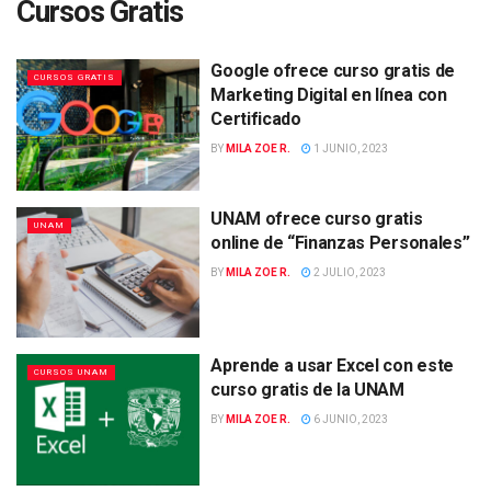
Cursos Gratis
Google ofrece curso gratis de
CURSOS GRATIS
Marketing Digital en línea con
Certificado
BY
MILA ZOE R.
1 JUNIO, 2023
UNAM ofrece curso gratis
UNAM
online de “Finanzas Personales”
BY
MILA ZOE R.
2 JULIO, 2023
Aprende a usar Excel con este
CURSOS UNAM
curso gratis de la UNAM
BY
MILA ZOE R.
6 JUNIO, 2023