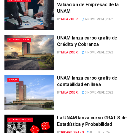
Valuación de Empresas de la
UNAM
BY
MILA ZOE R.
6 NOVIEMBRE, 2022
UNAM lanza curso gratis de
CURSOS UNAM
Crédito y Cobranza
BY
MILA ZOE R.
4 NOVIEMBRE, 2022
UNAM lanza curso gratis de
UNAM
contabilidad en línea
BY
MILA ZOE R.
3 NOVIEMBRE, 2022
La UNAM lanza curso GRATIS de
CURSOS GRATIS
Estadística y Probabilidad
BY
RICARDO RAZO
8 JULIO, 2024