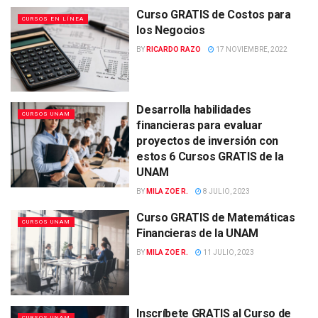
Curso GRATIS de Costos para
CURSOS EN LÍNEA
los Negocios
BY
RICARDO RAZO
17 NOVIEMBRE, 2022
Desarrolla habilidades
CURSOS UNAM
financieras para evaluar
proyectos de inversión con
estos 6 Cursos GRATIS de la
UNAM
BY
MILA ZOE R.
8 JULIO, 2023
Curso GRATIS de Matemáticas
CURSOS UNAM
Financieras de la UNAM
BY
MILA ZOE R.
11 JULIO, 2023
Inscríbete GRATIS al Curso de
CURSOS UNAM