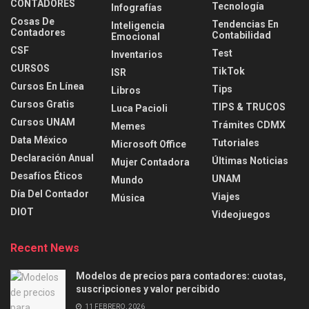
CONTADORES
Tecnología
Infografías
Cosas De
Tendencias En
Inteligencia
Contadores
Contabilidad
Emocional
CSF
Test
Inventarios
CURSOS
TikTok
ISR
Cursos En Línea
Tips
Libros
Cursos Gratis
TIPS & TRUCOS
Luca Pacioli
Cursos UNAM
Trámites CDMX
Memes
Data México
Tutoriales
Microsoft Office
Declaración Anual
Últimas Noticias
Mujer Contadora
Desafíos Éticos
UNAM
Mundo
Día Del Contador
Viajes
Música
DIOT
Videojuegos
Recent News
Modelos de precios para contadores: cuotas,
suscripciones y valor percibido
11 FEBRERO, 2026