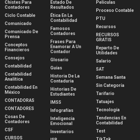
Chistes Para
Estado De
Películas
Contadores
Resultados
Proceso Contable
Ciclo Contable
Ética En La
PTU
Contabilidad
Comunicado
Recursos
Famosos
Comunicado De
Contadores
RECURSOS
Prensa
GRATIS
Frases Para
Conceptos
Enamorar A Un
Reparto De
Financieros
Contador
Utilidades
Consejos
Glosario
Salario
Contabilidad
Guías
SAT
Contabilidad
Historia De La
Semana Santa
Analítica
Contaduria
Sin Categoría
Contabilidad En
Historias De
México
Tarifario
Estudiantes
CONTADORAS
Tatuajes
IMSS
CONTADORES
Tecnología
Infografías
Cosas De
Tendencias En
Inteligencia
Contadores
Contabilidad
Emocional
CSF
Test
Inventarios
CURSOS
TikTok
ISR