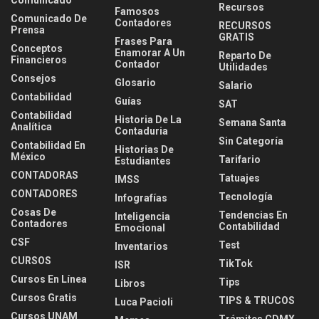
Comunicado
Recursos
Famosos
Comunicado De
Contadores
RECURSOS
Prensa
GRATIS
Frases Para
Conceptos
Enamorar A Un
Reparto De
Financieros
Contador
Utilidades
Consejos
Glosario
Salario
Contabilidad
Guías
SAT
Contabilidad
Historia De La
Semana Santa
Analítica
Contaduria
Sin Categoría
Contabilidad En
Historias De
México
Tarifario
Estudiantes
CONTADORAS
Tatuajes
IMSS
CONTADORES
Tecnología
Infografías
Cosas De
Tendencias En
Inteligencia
Contadores
Contabilidad
Emocional
CSF
Test
Inventarios
CURSOS
TikTok
ISR
Cursos En Línea
Tips
Libros
Cursos Gratis
TIPS & TRUCOS
Luca Pacioli
Cursos UNAM