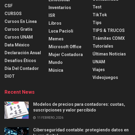
CSF
Test
Inventarios
CURSOS
TikTok
ISR
Cursos En Línea
Tips
Libros
Cursos Gratis
TIPS & TRUCOS
Luca Pacioli
Cursos UNAM
Trámites CDMX
Memes
Data México
Tutoriales
Microsoft Office
Declaración Anual
Últimas Noticias
Mujer Contadora
Desafíos Éticos
UNAM
Mundo
Día Del Contador
Viajes
Música
DIOT
Videojuegos
Recent News
Modelos de precios para contadores: cuotas,
suscripciones y valor percibido
11 FEBRERO, 2026
Ciberseguridad contable: protegiendo datos en