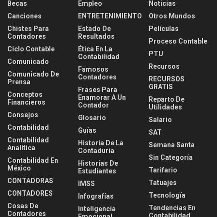
Becas
Empleo
Noticias
Canciones
ENTRETENIMIENTO
Otros Mundos
Chistes Para
Estado De
Películas
Contadores
Resultados
Proceso Contable
Ciclo Contable
Ética En La
PTU
Contabilidad
Comunicado
Recursos
Famosos
Comunicado De
Contadores
RECURSOS
Prensa
GRATIS
Frases Para
Conceptos
Enamorar A Un
Reparto De
Financieros
Contador
Utilidades
Consejos
Glosario
Salario
Contabilidad
Guías
SAT
Contabilidad
Historia De La
Semana Santa
Analítica
Contaduria
Sin Categoría
Contabilidad En
Historias De
México
Tarifario
Estudiantes
CONTADORAS
Tatuajes
IMSS
CONTADORES
Tecnología
Infografías
Cosas De
Tendencias En
Inteligencia
Contadores
Contabilidad
Emocional