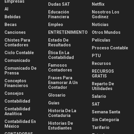
Empresas
Dudas SAT
Netflix
AI
Educación
Nosotros Los
Bebidas
Financiera
Godínez
Becas
Empleo
Noticias
Canciones
ENTRETENIMIENTO
Otros Mundos
Chistes Para
Estado De
Películas
Contadores
Resultados
Proceso Contable
Ciclo Contable
Ética En La
PTU
Contabilidad
Comunicado
Recursos
Famosos
Comunicado De
Contadores
RECURSOS
Prensa
GRATIS
Frases Para
Conceptos
Enamorar A Un
Reparto De
Financieros
Contador
Utilidades
Consejos
Glosario
Salario
Contabilidad
Guías
SAT
Contabilidad
Historia De La
Semana Santa
Analítica
Contaduria
Sin Categoría
Contabilidad En
Historias De
México
Tarifario
Estudiantes