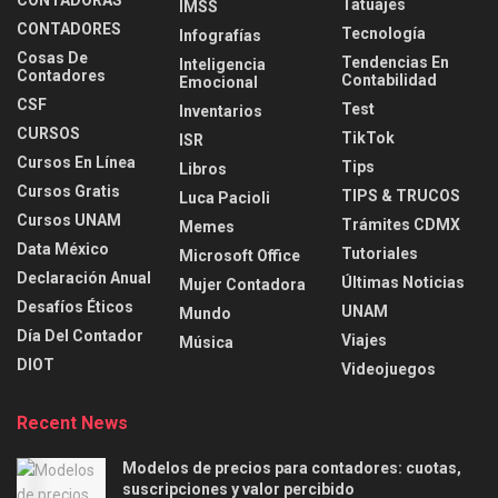
CONTADORAS
Tatuajes
IMSS
CONTADORES
Tecnología
Infografías
Cosas De
Tendencias En
Inteligencia
Contadores
Contabilidad
Emocional
CSF
Test
Inventarios
CURSOS
TikTok
ISR
Cursos En Línea
Tips
Libros
Cursos Gratis
TIPS & TRUCOS
Luca Pacioli
Cursos UNAM
Trámites CDMX
Memes
Data México
Tutoriales
Microsoft Office
Declaración Anual
Últimas Noticias
Mujer Contadora
Desafíos Éticos
UNAM
Mundo
Día Del Contador
Viajes
Música
DIOT
Videojuegos
Recent News
Modelos de precios para contadores: cuotas,
suscripciones y valor percibido