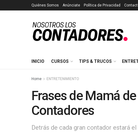
Quiénes Somos
Anúnciate
Política de Privacidad
Contact
INICIO
CURSOS
TIPS & TRUCOS
ENTRE
Home
ENTRETENIMIENTO
Frases de Mamá de 
Contadores
Detrás de cada gran contador estará e