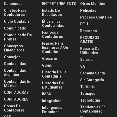
Canciones
ENTRETENIMIENTO
Otros Mundos
Chistes Para
Estado De
Películas
Contadores
Resultados
Proceso Contable
Ciclo Contable
Ética En La
PTU
Contabilidad
Comunicado
Recursos
Famosos
Comunicado De
Contadores
RECURSOS
Prensa
GRATIS
Frases Para
Conceptos
Enamorar A Un
Reparto De
Financieros
Contador
Utilidades
Consejos
Glosario
Salario
Contabilidad
Guías
SAT
Contabilidad
Historia De La
Semana Santa
Analítica
Contaduria
Sin Categoría
Contabilidad En
Historias De
México
Tarifario
Estudiantes
CONTADORAS
Tatuajes
IMSS
CONTADORES
Tecnología
Infografías
Cosas De
Tendencias En
Inteligencia
Contadores
Contabilidad
Emocional
CSF