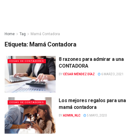
Home
Tag
Mamá Contadora
Etiqueta:
Mamá Contadora
8 razones para admirar a una
COSAS DE CONTADORES
CONTADORA
BY
CÉSAR MÉNDEZ DÍAZ
6 MARZO, 2021
Los mejores regalos para una
COSAS DE CONTADORES
mamá contadora
BY
ADMIN_NLC
5 MAYO, 2020