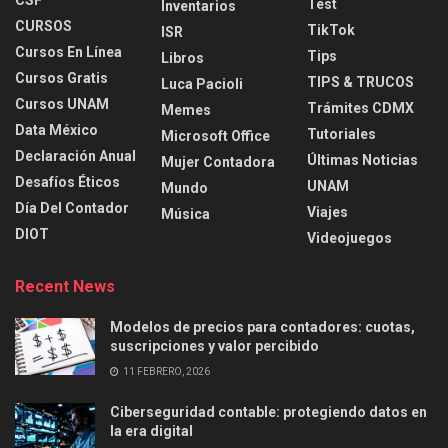
Test
Inventarios
CURSOS
TikTok
ISR
Cursos En Línea
Tips
Libros
Cursos Gratis
TIPS & TRUCOS
Luca Pacioli
Cursos UNAM
Trámites CDMX
Memes
Data México
Tutoriales
Microsoft Office
Declaración Anual
Últimas Noticias
Mujer Contadora
Desafíos Éticos
UNAM
Mundo
Día Del Contador
Viajes
Música
DIOT
Videojuegos
Recent News
Modelos de precios para contadores: cuotas,
suscripciones y valor percibido
11 FEBRERO, 2026
Ciberseguridad contable: protegiendo datos en
la era digital