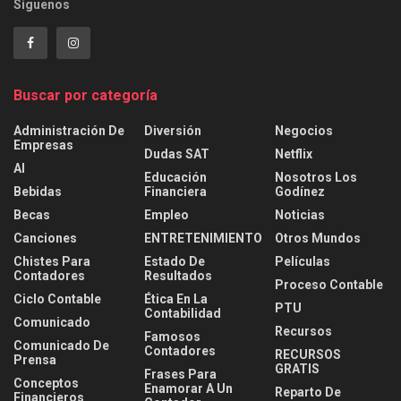
Síguenos
Buscar por categoría
Administración De
Diversión
Negocios
Empresas
Dudas SAT
Netflix
AI
Educación
Nosotros Los
Bebidas
Financiera
Godínez
Becas
Empleo
Noticias
Canciones
ENTRETENIMIENTO
Otros Mundos
Chistes Para
Estado De
Películas
Contadores
Resultados
Proceso Contable
Ciclo Contable
Ética En La
PTU
Contabilidad
Comunicado
Recursos
Famosos
Comunicado De
Contadores
RECURSOS
Prensa
GRATIS
Frases Para
Conceptos
Enamorar A Un
Reparto De
Financieros