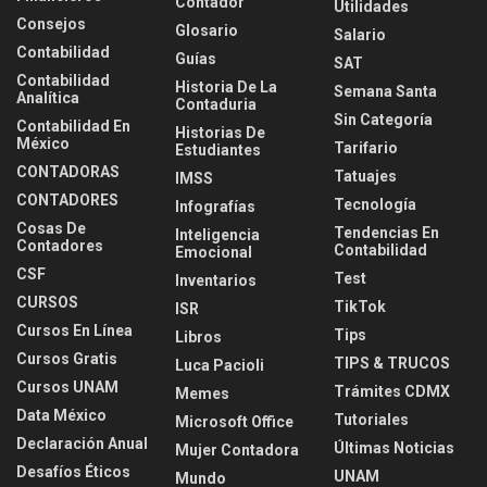
Contador
Utilidades
Consejos
Glosario
Salario
Contabilidad
Guías
SAT
Contabilidad
Historia De La
Semana Santa
Analítica
Contaduria
Sin Categoría
Contabilidad En
Historias De
México
Tarifario
Estudiantes
CONTADORAS
Tatuajes
IMSS
CONTADORES
Tecnología
Infografías
Cosas De
Tendencias En
Inteligencia
Contadores
Contabilidad
Emocional
CSF
Test
Inventarios
CURSOS
TikTok
ISR
Cursos En Línea
Tips
Libros
Cursos Gratis
TIPS & TRUCOS
Luca Pacioli
Cursos UNAM
Trámites CDMX
Memes
Data México
Tutoriales
Microsoft Office
Declaración Anual
Últimas Noticias
Mujer Contadora
Desafíos Éticos
UNAM
Mundo