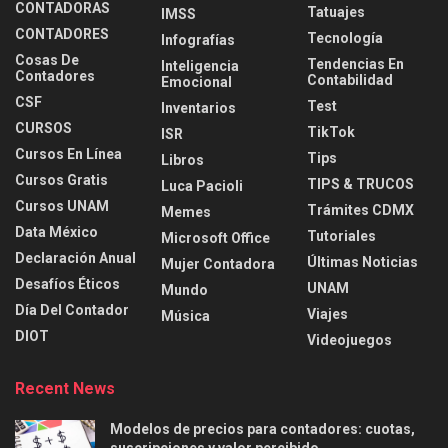
CONTADORAS
Tatuajes
IMSS
CONTADORES
Tecnología
Infografías
Cosas De
Tendencias En
Inteligencia
Contadores
Contabilidad
Emocional
CSF
Test
Inventarios
CURSOS
TikTok
ISR
Cursos En Línea
Tips
Libros
Cursos Gratis
TIPS & TRUCOS
Luca Pacioli
Cursos UNAM
Trámites CDMX
Memes
Data México
Tutoriales
Microsoft Office
Declaración Anual
Últimas Noticias
Mujer Contadora
Desafíos Éticos
UNAM
Mundo
Día Del Contador
Viajes
Música
DIOT
Videojuegos
Recent News
Modelos de precios para contadores: cuotas,