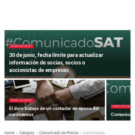
COMUNICADO
30 de junio, fecha límite para actualizar
información de socias, socios o
accionistas de empresas
COMUNICADO
COMUNICADO
El duro trabajo de un contador en época del
coronavirus
Comunicad
Home
Category
Comunicado de Prensa
Comunicado