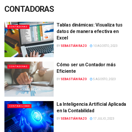
CONTADORAS
Tablas dinámicas: Visualiza tus
CONTADORAS
datos de manera efectiva en
Excel
BY
SEBASTIÁN RAZO
10 AGOSTO, 2023
Cómo ser un Contador más
CONTADORAS
Eficiente
BY
SEBASTIÁN RAZO
5 AGOSTO, 2023
La Inteligencia Artificial Aplicada
CONTABILIDAD
en la Contabilidad
BY
SEBASTIÁN RAZO
17 JULIO, 2023