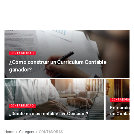
CONTABILIDAD
¿Cómo construir un Currículum Contable
ganador?
CONTADORAS
CONTABILIDAD
Fernando Di
¿Dónde es más rentable ser Contador?
en Contado
Home
Category
CONTADORAS