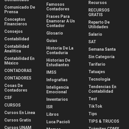
Recursos
Famosos
Comunicado De
Contadores
RECURSOS
Prensa
GRATIS
Frases Para
Conceptos
Enamorar A Un
Reparto De
Financieros
Contador
Utilidades
Consejos
Glosario
Salario
Contabilidad
Guías
SAT
Contabilidad
Historia De La
Semana Santa
Analítica
Contaduria
Sin Categoría
Contabilidad En
Historias De
México
Tarifario
Estudiantes
CONTADORAS
Tatuajes
IMSS
CONTADORES
Tecnología
Infografías
Cosas De
Tendencias En
Inteligencia
Contadores
Contabilidad
Emocional
CSF
Test
Inventarios
CURSOS
TikTok
ISR
Cursos En Línea
Tips
Libros
Cursos Gratis
TIPS & TRUCOS
Luca Pacioli
Cursos UNAM
Trámites CDMX