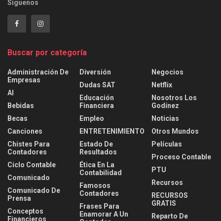
Síguenos
Buscar por categoría
Administración De
Diversión
Negocios
Empresas
Dudas SAT
Netflix
AI
Educación
Nosotros Los
Bebidas
Financiera
Godínez
Becas
Empleo
Noticias
Canciones
ENTRETENIMIENTO
Otros Mundos
Chistes Para
Estado De
Películas
Contadores
Resultados
Proceso Contable
Ciclo Contable
Ética En La
PTU
Contabilidad
Comunicado
Recursos
Famosos
Comunicado De
Contadores
RECURSOS
Prensa
GRATIS
Frases Para
Conceptos
Enamorar A Un
Reparto De
Financieros