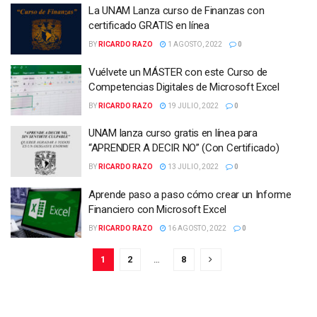
La UNAM Lanza curso de Finanzas con
certificado GRATIS en línea
BY
RICARDO RAZO
1 AGOSTO, 2022
0
Vuélvete un MÁSTER con este Curso de
Competencias Digitales de Microsoft Excel
BY
RICARDO RAZO
19 JULIO, 2022
0
UNAM lanza curso gratis en línea para
“APRENDER A DECIR NO” (Con Certificado)
BY
RICARDO RAZO
13 JULIO, 2022
0
Aprende paso a paso cómo crear un Informe
Financiero con Microsoft Excel
BY
RICARDO RAZO
16 AGOSTO, 2022
0
1
2
…
8