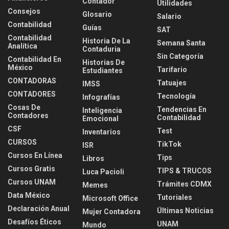
Contador
Utilidades
Consejos
Glosario
Salario
Contabilidad
Guías
SAT
Contabilidad
Historia De La
Semana Santa
Analítica
Contaduria
Sin Categoría
Contabilidad En
Historias De
México
Tarifario
Estudiantes
CONTADORAS
Tatuajes
IMSS
CONTADORES
Tecnología
Infografías
Cosas De
Tendencias En
Inteligencia
Contadores
Contabilidad
Emocional
CSF
Test
Inventarios
CURSOS
TikTok
ISR
Cursos En Línea
Tips
Libros
Cursos Gratis
TIPS & TRUCOS
Luca Pacioli
Cursos UNAM
Trámites CDMX
Memes
Data México
Tutoriales
Microsoft Office
Declaración Anual
Últimas Noticias
Mujer Contadora
Desafíos Éticos
UNAM
Mundo