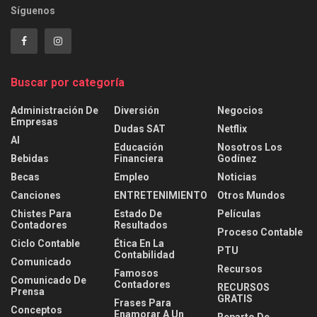
Síguenos
Buscar por categoría
Administración De
Diversión
Negocios
Empresas
Dudas SAT
Netflix
AI
Educación
Nosotros Los
Bebidas
Financiera
Godínez
Becas
Empleo
Noticias
Canciones
ENTRETENIMIENTO
Otros Mundos
Chistes Para
Estado De
Películas
Contadores
Resultados
Proceso Contable
Ciclo Contable
Ética En La
PTU
Contabilidad
Comunicado
Recursos
Famosos
Comunicado De
Contadores
RECURSOS
Prensa
GRATIS
Frases Para
Conceptos
Enamorar A Un
Reparto De