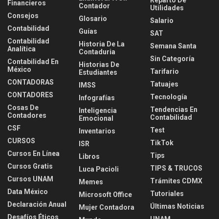
Financieros
Contador
Utilidades
Consejos
Glosario
Salario
Contabilidad
Guías
SAT
Contabilidad
Historia De La
Semana Santa
Analítica
Contaduria
Sin Categoría
Contabilidad En
Historias De
México
Tarifario
Estudiantes
CONTADORAS
Tatuajes
IMSS
CONTADORES
Tecnología
Infografías
Cosas De
Tendencias En
Inteligencia
Contadores
Contabilidad
Emocional
CSF
Test
Inventarios
CURSOS
TikTok
ISR
Cursos En Línea
Tips
Libros
Cursos Gratis
TIPS & TRUCOS
Luca Pacioli
Cursos UNAM
Trámites CDMX
Memes
Data México
Tutoriales
Microsoft Office
Declaración Anual
Últimas Noticias
Mujer Contadora
Desafíos Éticos
UNAM