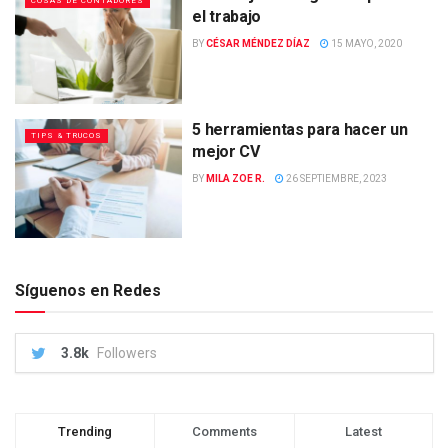
COSAS DE CONTADORES
el trabajo
BY
CÉSAR MÉNDEZ DÍAZ
15 MAYO, 2020
5 herramientas para hacer un
TIPS & TRUCOS
mejor CV
BY
MILA ZOE R.
26 SEPTIEMBRE, 2023
Síguenos en Redes
3.8k
Followers
Trending
Comments
Latest