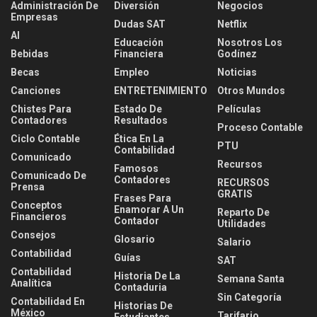
Administración De
Diversión
Negocios
Empresas
Dudas SAT
Netflix
AI
Educación
Nosotros Los
Bebidas
Financiera
Godínez
Becas
Empleo
Noticias
Canciones
ENTRETENIMIENTO
Otros Mundos
Chistes Para
Estado De
Películas
Contadores
Resultados
Proceso Contable
Ciclo Contable
Ética En La
PTU
Contabilidad
Comunicado
Recursos
Famosos
Comunicado De
Contadores
RECURSOS
Prensa
GRATIS
Frases Para
Conceptos
Enamorar A Un
Reparto De
Financieros
Contador
Utilidades
Consejos
Glosario
Salario
Contabilidad
Guías
SAT
Contabilidad
Historia De La
Semana Santa
Analítica
Contaduria
Sin Categoría
Contabilidad En
Historias De
México
Tarifario