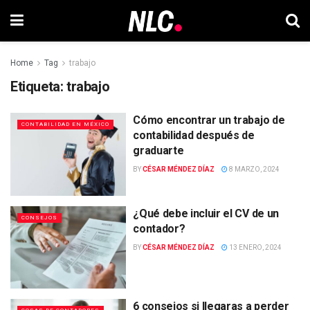
Home
Tag
trabajo
Etiqueta:
trabajo
Cómo encontrar un trabajo de
CONTABILIDAD EN MÉXICO
contabilidad después de
graduarte
BY
CÉSAR MÉNDEZ DÍAZ
8 MARZO, 2024
¿Qué debe incluir el CV de un
CONSEJOS
contador?
BY
CÉSAR MÉNDEZ DÍAZ
13 ENERO, 2024
6 consejos si llegaras a perder