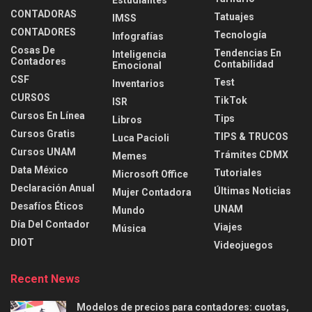
Estudiantes
CONTADORAS
Tatuajes
IMSS
CONTADORES
Tecnología
Infografías
Cosas De
Tendencias En
Inteligencia
Contadores
Contabilidad
Emocional
CSF
Test
Inventarios
CURSOS
TikTok
ISR
Cursos En Línea
Tips
Libros
Cursos Gratis
TIPS & TRUCOS
Luca Pacioli
Cursos UNAM
Trámites CDMX
Memes
Data México
Tutoriales
Microsoft Office
Declaración Anual
Últimas Noticias
Mujer Contadora
Desafíos Éticos
UNAM
Mundo
Día Del Contador
Viajes
Música
DIOT
Videojuegos
Recent News
Modelos de precios para contadores: cuotas,