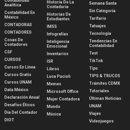
Contabilidad
Historia De La
Semana Santa
Analítica
Contaduria
Sin Categoría
Contabilidad En
Historias De
México
Tarifario
Estudiantes
CONTADORAS
Tatuajes
IMSS
CONTADORES
Tecnología
Infografías
Cosas De
Tendencias En
Inteligencia
Contadores
Contabilidad
Emocional
CSF
Test
Inventarios
CURSOS
TikTok
ISR
Cursos En Línea
Tips
Libros
Cursos Gratis
TIPS & TRUCOS
Luca Pacioli
Cursos UNAM
Trámites CDMX
Memes
Data México
Tutoriales
Microsoft Office
Declaración Anual
Últimas Noticias
Mujer Contadora
Desafíos Éticos
UNAM
Mundo
Día Del Contador
Viajes
Música
DIOT
Videojuegos