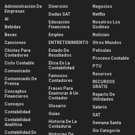
Administración De
Diversión
Negocios
Empresas
Dudas SAT
Netflix
AI
Educación
Nosotros Los
Bebidas
Financiera
Godínez
Becas
Empleo
Noticias
Canciones
ENTRETENIMIENTO
Otros Mundos
Chistes Para
Estado De
Películas
Contadores
Resultados
Proceso Contable
Ciclo Contable
Ética En La
PTU
Contabilidad
Comunicado
Recursos
Famosos
Comunicado De
Contadores
RECURSOS
Prensa
GRATIS
Frases Para
Conceptos
Enamorar A Un
Reparto De
Financieros
Contador
Utilidades
Consejos
Glosario
Salario
Contabilidad
Guías
SAT
Contabilidad
Historia De La
Semana Santa
Analítica
Contaduria
Sin Categoría
Contabilidad En
Historias De