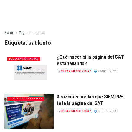
Home
Tag
sat lento
Etiqueta:
sat lento
¿Qué hacer si la página del SAT
DECLARACIÓN ANUAL
está fallando?
BY
CÉSAR MÉNDEZ DÍAZ
2 ABRIL, 2024
4 razones por las que SIEMPRE
COSAS DE CONTADORES
falla la página del SAT
BY
CÉSAR MÉNDEZ DÍAZ
3 JULIO, 2020