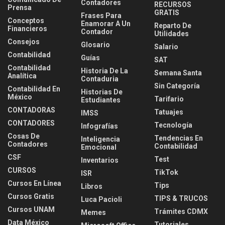
Contadores
RECURSOS
Prensa
GRATIS
Frases Para
Conceptos
Enamorar A Un
Reparto De
Financieros
Contador
Utilidades
Consejos
Glosario
Salario
Contabilidad
Guías
SAT
Contabilidad
Historia De La
Semana Santa
Analítica
Contaduria
Sin Categoría
Contabilidad En
Historias De
México
Tarifario
Estudiantes
CONTADORAS
Tatuajes
IMSS
CONTADORES
Tecnología
Infografías
Cosas De
Tendencias En
Inteligencia
Contadores
Contabilidad
Emocional
CSF
Test
Inventarios
CURSOS
TikTok
ISR
Cursos En Línea
Tips
Libros
Cursos Gratis
TIPS & TRUCOS
Luca Pacioli
Cursos UNAM
Trámites CDMX
Memes
Data México
Tutoriales