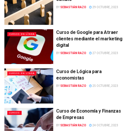
BY
SEBASTIÁN RAZO
29 OCTUBRE, 2023
Curso de Google para Atraer
CURSOS EN LÍNEA
clientes mediante el marketing
digital
BY
SEBASTIÁN RAZO
27 OCTUBRE, 2023
Curso de Lógica para
CURSOS EN LÍNEA
economistas
BY
SEBASTIÁN RAZO
25 OCTUBRE, 2023
Curso de Economía y Finanzas
CURSOS
de Empresas
BY
SEBASTIÁN RAZO
24 OCTUBRE, 2023