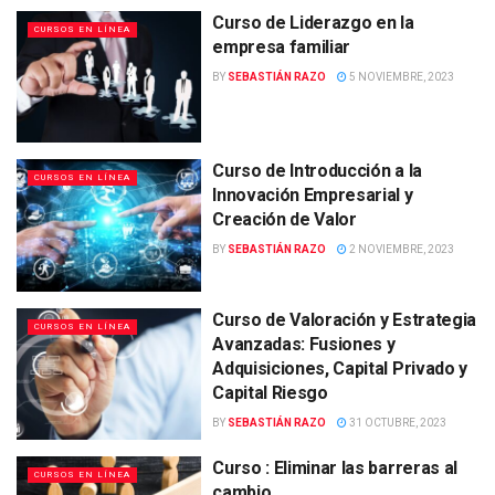
Curso de Liderazgo en la
CURSOS EN LÍNEA
empresa familiar
BY
SEBASTIÁN RAZO
5 NOVIEMBRE, 2023
Curso de Introducción a la
CURSOS EN LÍNEA
Innovación Empresarial y
Creación de Valor
BY
SEBASTIÁN RAZO
2 NOVIEMBRE, 2023
Curso de Valoración y Estrategia
CURSOS EN LÍNEA
Avanzadas: Fusiones y
Adquisiciones, Capital Privado y
Capital Riesgo
BY
SEBASTIÁN RAZO
31 OCTUBRE, 2023
Curso : Eliminar las barreras al
CURSOS EN LÍNEA
cambio