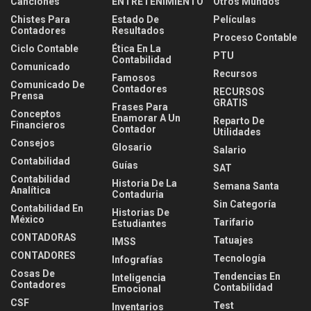
Canciones
ENTRETENIMIENTO
Otros Mundos
Chistes Para
Estado De
Películas
Contadores
Resultados
Proceso Contable
Ciclo Contable
Ética En La
PTU
Contabilidad
Comunicado
Recursos
Famosos
Comunicado De
Contadores
RECURSOS
Prensa
GRATIS
Frases Para
Conceptos
Enamorar A Un
Reparto De
Financieros
Contador
Utilidades
Consejos
Glosario
Salario
Contabilidad
Guías
SAT
Contabilidad
Historia De La
Semana Santa
Analítica
Contaduria
Sin Categoría
Contabilidad En
Historias De
México
Tarifario
Estudiantes
CONTADORAS
Tatuajes
IMSS
CONTADORES
Tecnología
Infografías
Cosas De
Tendencias En
Inteligencia
Contadores
Contabilidad
Emocional
CSF
Test
Inventarios