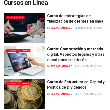
Cursos en Línea
Curso de estrategias de
CONTADORES
fidelización de clientes en línea
BY
SEBASTIÁN RAZO
10 NOVIEMBRE, 2023
Curso: Contratación y mercado
CURSOS EN LÍNEA
digital. Aspectos legales y otras
cuestiones de interés
BY
SEBASTIÁN RAZO
7 NOVIEMBRE, 2023
Curso de Estructura de Capital y
CURSOS EN LÍNEA
Política de Dividendos
BY
SEBASTIÁN RAZO
6 NOVIEMBRE, 2023