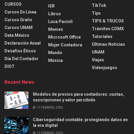
CURSOS
TikTok
ISR
Cursos En Línea
Tips
Libros
Cursos Gratis
TIPS & TRUCOS
Luca Pacioli
Cursos UNAM
Trámites CDMX
Memes
Data México
Tutoriales
Microsoft Office
Declaración Anual
Últimas Noticias
Mujer Contadora
Desafíos Éticos
UNAM
Mundo
Día Del Contador
Viajes
Música
DIOT
Videojuegos
Recent News
Modelos de precios para contadores: cuotas,
suscripciones y valor percibido
11 FEBRERO, 2026
Ciberseguridad contable: protegiendo datos en
la era digital
11 FEBRERO, 2026