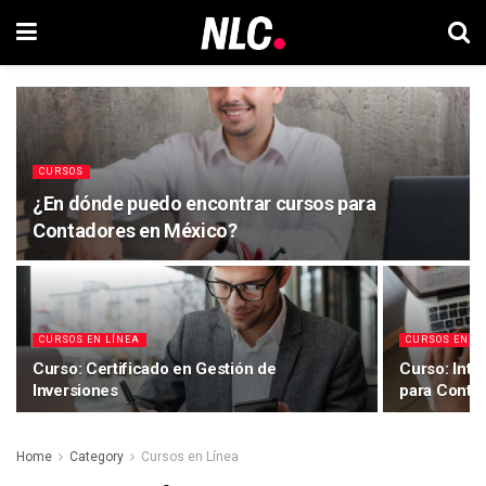
CURSOS
¿En dónde puedo encontrar cursos para
Contadores en México?
CURSOS EN LÍNEA
CURSOS EN L
Curso: Certificado en Gestión de
Curso: Intr
Inversiones
para Conta
Home
Category
Cursos en Línea