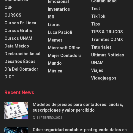
Contabilidad
Emocional
CSF
Test
Inventarios
CURSOS
TikTok
ISR
Cursos En Línea
Tips
Libros
Cursos Gratis
TIPS & TRUCOS
Luca Pacioli
Cursos UNAM
Trámites CDMX
Memes
Data México
Tutoriales
Microsoft Office
Declaración Anual
Últimas Noticias
Mujer Contadora
Desafíos Éticos
UNAM
Mundo
Día Del Contador
Viajes
Música
DIOT
Videojuegos
Recent News
Modelos de precios para contadores: cuotas,
suscripciones y valor percibido
11 FEBRERO, 2026
Ciberseguridad contable: protegiendo datos en