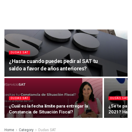
DUDAS SAT
¿Hasta cuando puedes pedir al SAT tu
saldo a favor de años anteriores?
DUDAS SAT
DUDAS SAT
¿Cuál es la fecha límite para entregar la
¿Se te paso
Constancia de Situación Fiscal?
2021? Hazla
Home
Category
Dudas SAT