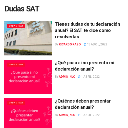
Dudas SAT
Tienes dudas de tu declaración
DUDAS SAT
anual? El SAT te dice como
resolverlas
BY
RICARDO RAZO
13 ABRIL, 2022
¿Qué pasa si no presento mi
DUDAS SAT
declaración anual?
BY
ADMIN_NLC
1 ABRIL, 2022
¿Quiénes deben presentar
DUDAS SAT
declaración anual?
BY
ADMIN_NLC
1 ABRIL, 2022