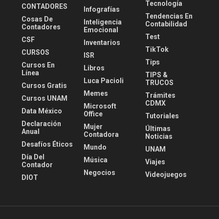
Tecnología
CONTADORES
Infografías
Tendencias En
Cosas De
Inteligencia
Contabilidad
Contadores
Emocional
Test
CSF
Inventarios
TikTok
CURSOS
ISR
Tips
Cursos En
Libros
Línea
TIPS &
Luca Pacioli
TRUCOS
Cursos Gratis
Memes
Trámites
Cursos UNAM
CDMX
Microsoft
Data México
Office
Tutoriales
Declaración
Mujer
Últimas
Anual
Contadora
Noticias
Desafíos Éticos
Mundo
UNAM
Día Del
Música
Viajes
Contador
Negocios
Videojuegos
DIOT