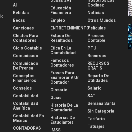
Dudas SAT
Nosotros Los
AI
Godínez
Educación
s
Bebidas
Financiera
Noticias
lo
Becas
Empleo
Otros Mundos
Canciones
ENTRETENIMIENTO
Películas
Chistes Para
Estado De
Proceso
Contadores
Resultados
Contable
Ciclo Contable
Ética En La
PTU
Contabilidad
Comunicado
Recursos
Famosos
Comunicado
RECURSOS
Contadores
De Prensa
GRATIS
Frases Para
Conceptos
Reparto De
Enamorar A Un
Financieros
Utilidades
Contador
Consejos
Salario
Glosario
Contabilidad
SAT
Guías
Contabilidad
Semana Santa
Historia De La
Analítica
Contaduria
Sin Categoría
Contabilidad En
Historias De
Tarifario
México
Estudiantes
Tatuajes
CONTADORAS
IMSS