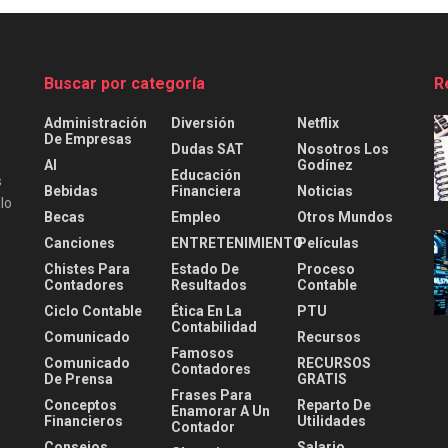
Buscar por categoría
R
Administración
Diversión
Netflix
De Empresas
Dudas SAT
Nosotros Los
AI
Godínez
Educación
s
Bebidas
Financiera
Noticias
lo
Becas
Empleo
Otros Mundos
Canciones
ENTRETENIMIENTO
Películas
Chistes Para
Estado De
Proceso
Contadores
Resultados
Contable
Ciclo Contable
Ética En La
PTU
Contabilidad
Comunicado
Recursos
Famosos
Comunicado
RECURSOS
Contadores
De Prensa
GRATIS
Frases Para
Conceptos
Reparto De
Enamorar A Un
Financieros
Utilidades
Contador
Consejos
Salario