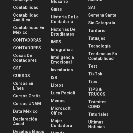
Glosario
Contabilidad
SAT
Guías
Contabilidad
Semana Santa
Historia De La
Analítica
Contaduria
Sin Categoría
Contabilidad En
Historias De
Tarifario
México
Estudiantes
Tatuajes
CONTADORAS
IMSS
Tecnología
CONTADORES
Infografías
Tendencias En
Cosas De
Inteligencia
Contabilidad
Contadores
Emocional
Test
CSF
Inventarios
TikTok
CURSOS
ISR
Tips
Cursos En
Libros
Línea
TIPS &
Luca Pacioli
TRUCOS
Cursos Gratis
Memes
Trámites
Cursos UNAM
CDMX
Microsoft
Data México
Office
Tutoriales
Declaración
Mujer
Últimas
Anual
Contadora
Noticias
Desafíos Éticos