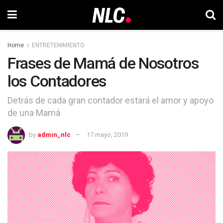
Home
ENTRETENIMIENTO
Frases de Mamá de Nosotros
los Contadores
Detrás de cada gran contador estará el amor y apoyo
de una Mamá
by
admin_nlc
17 mayo, 2019