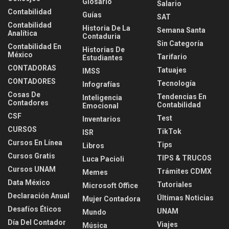
Glosario
Salario
Contabilidad
Guías
SAT
Contabilidad
Historia De La
Semana Santa
Analítica
Contaduria
Sin Categoría
Contabilidad En
Historias De
México
Tarifario
Estudiantes
CONTADORAS
Tatuajes
IMSS
CONTADORES
Tecnología
Infografías
Cosas De
Tendencias En
Inteligencia
Contadores
Contabilidad
Emocional
CSF
Test
Inventarios
CURSOS
TikTok
ISR
Cursos En Línea
Tips
Libros
Cursos Gratis
TIPS & TRUCOS
Luca Pacioli
Cursos UNAM
Trámites CDMX
Memes
Data México
Tutoriales
Microsoft Office
Declaración Anual
Últimas Noticias
Mujer Contadora
Desafíos Éticos
UNAM
Mundo
Día Del Contador
Viajes
Música