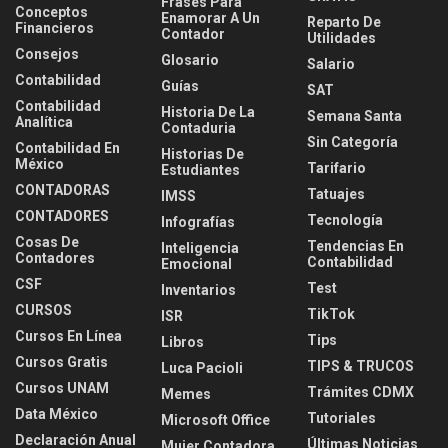
Frases Para
Conceptos
Enamorar A Un
Reparto De
Financieros
Contador
Utilidades
Consejos
Glosario
Salario
Contabilidad
Guías
SAT
Contabilidad
Historia De La
Semana Santa
Analítica
Contaduria
Sin Categoría
Contabilidad En
Historias De
México
Tarifario
Estudiantes
CONTADORAS
Tatuajes
IMSS
CONTADORES
Tecnología
Infografías
Cosas De
Tendencias En
Inteligencia
Contadores
Contabilidad
Emocional
CSF
Test
Inventarios
CURSOS
TikTok
ISR
Cursos En Línea
Tips
Libros
Cursos Gratis
TIPS & TRUCOS
Luca Pacioli
Cursos UNAM
Trámites CDMX
Memes
Data México
Tutoriales
Microsoft Office
Declaración Anual
Últimas Noticias
Mujer Contadora