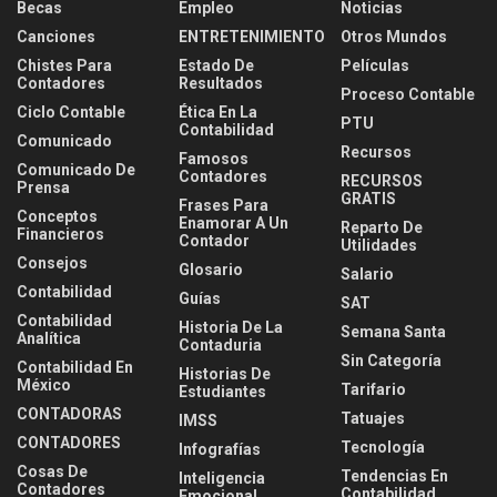
Becas
Empleo
Noticias
Canciones
ENTRETENIMIENTO
Otros Mundos
Chistes Para
Estado De
Películas
Contadores
Resultados
Proceso Contable
Ciclo Contable
Ética En La
PTU
Contabilidad
Comunicado
Recursos
Famosos
Comunicado De
Contadores
RECURSOS
Prensa
GRATIS
Frases Para
Conceptos
Enamorar A Un
Reparto De
Financieros
Contador
Utilidades
Consejos
Glosario
Salario
Contabilidad
Guías
SAT
Contabilidad
Historia De La
Semana Santa
Analítica
Contaduria
Sin Categoría
Contabilidad En
Historias De
México
Tarifario
Estudiantes
CONTADORAS
Tatuajes
IMSS
CONTADORES
Tecnología
Infografías
Cosas De
Tendencias En
Inteligencia
Contadores
Contabilidad
Emocional