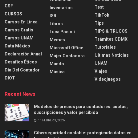
CSF
Test
Inventarios
CURSOS
TikTok
ISR
Cursos En Línea
Tips
Libros
Cursos Gratis
TIPS & TRUCOS
Luca Pacioli
Cursos UNAM
Trámites CDMX
Memes
Data México
Tutoriales
Microsoft Office
Declaración Anual
Últimas Noticias
Mujer Contadora
Desafíos Éticos
UNAM
Mundo
Día Del Contador
Viajes
Música
DIOT
Videojuegos
Recent News
Modelos de precios para contadores: cuotas,
suscripciones y valor percibido
11 FEBRERO, 2026
Ciberseguridad contable: protegiendo datos en