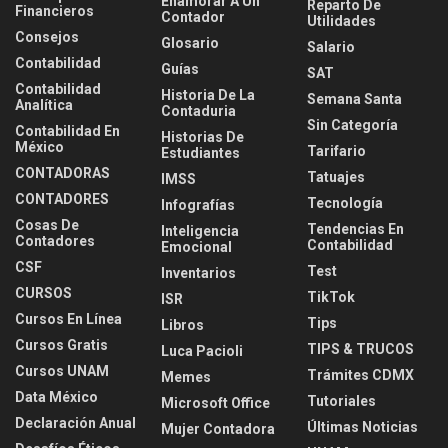
Enamorar A Un
Reparto De
Financieros
Contador
Utilidades
Consejos
Glosario
Salario
Contabilidad
Guías
SAT
Contabilidad
Historia De La
Semana Santa
Analítica
Contaduria
Sin Categoría
Contabilidad En
Historias De
México
Tarifario
Estudiantes
CONTADORAS
Tatuajes
IMSS
CONTADORES
Tecnología
Infografías
Cosas De
Tendencias En
Inteligencia
Contadores
Contabilidad
Emocional
CSF
Test
Inventarios
CURSOS
TikTok
ISR
Cursos En Línea
Tips
Libros
Cursos Gratis
TIPS & TRUCOS
Luca Pacioli
Cursos UNAM
Trámites CDMX
Memes
Data México
Tutoriales
Microsoft Office
Declaración Anual
Últimas Noticias
Mujer Contadora