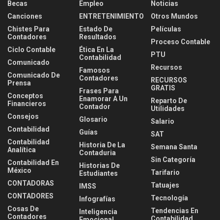
Becas
Empleo
Noticias
Canciones
ENTRETENIMIENTO
Otros Mundos
Chistes Para
Estado De
Películas
Contadores
Resultados
Proceso Contable
Ciclo Contable
Ética En La
PTU
Contabilidad
Comunicado
Recursos
Famosos
Comunicado De
Contadores
RECURSOS
Prensa
GRATIS
Frases Para
Conceptos
Enamorar A Un
Reparto De
Financieros
Contador
Utilidades
Consejos
Glosario
Salario
Contabilidad
Guías
SAT
Contabilidad
Historia De La
Semana Santa
Analítica
Contaduria
Sin Categoría
Contabilidad En
Historias De
México
Tarifario
Estudiantes
CONTADORAS
Tatuajes
IMSS
CONTADORES
Tecnología
Infografías
Cosas De
Tendencias En
Inteligencia
Contadores
Contabilidad
Emocional