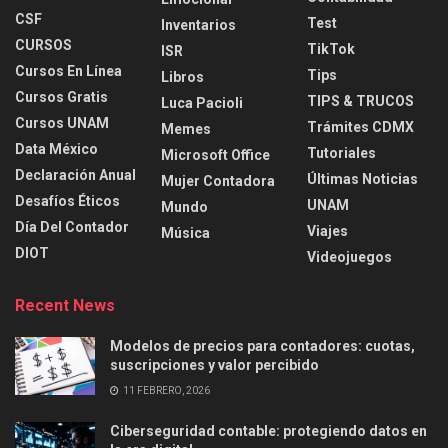
CSF
Test
Inventarios
CURSOS
TikTok
ISR
Cursos En Línea
Tips
Libros
Cursos Gratis
TIPS & TRUCOS
Luca Pacioli
Cursos UNAM
Trámites CDMX
Memes
Data México
Tutoriales
Microsoft Office
Declaración Anual
Últimas Noticias
Mujer Contadora
Desafíos Éticos
UNAM
Mundo
Día Del Contador
Viajes
Música
DIOT
Videojuegos
Recent News
Modelos de precios para contadores: cuotas,
suscripciones y valor percibido
11 FEBRERO, 2026
Ciberseguridad contable: protegiendo datos en