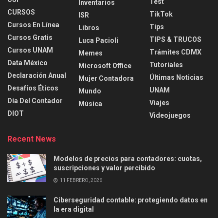
Test
Inventarios
CURSOS
TikTok
ISR
Cursos En Línea
Tips
Libros
Cursos Gratis
TIPS & TRUCOS
Luca Pacioli
Cursos UNAM
Trámites CDMX
Memes
Data México
Tutoriales
Microsoft Office
Declaración Anual
Últimas Noticias
Mujer Contadora
Desafíos Éticos
UNAM
Mundo
Día Del Contador
Viajes
Música
DIOT
Videojuegos
Recent News
Modelos de precios para contadores: cuotas,
suscripciones y valor percibido
11 FEBRERO, 2026
Ciberseguridad contable: protegiendo datos en
la era digital