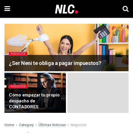
NEGOCIOS
¿Ser Neni te obliga a pagar impuestos?
NEGOCIOS
Cómo empezar tu propio
despacho de
CONTADORES
Home
Category
Últimas Noticias
Negocios