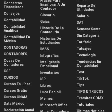
Frases Para
Conceptos
Enamorar A Un
Reparto De
Financieros
Contador
Utilidades
Consejos
Glosario
Salario
Contabilidad
Guías
SAT
Contabilidad
Historia De La
Semana Santa
Analítica
Contaduria
Sin Categoría
Contabilidad En
Historias De
México
Tarifario
Estudiantes
CONTADORAS
Tatuajes
IMSS
CONTADORES
Tecnología
Infografías
Cosas De
Tendencias En
Inteligencia
Contadores
Contabilidad
Emocional
CSF
Test
Inventarios
CURSOS
TikTok
ISR
Cursos En Línea
Tips
Libros
Cursos Gratis
TIPS & TRUCOS
Luca Pacioli
Cursos UNAM
Trámites CDMX
Memes
Data México
Tutoriales
Microsoft Office
Declaración Anual
Últimas Noticias
Mujer Contadora