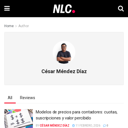
Home
Author
César Méndez Díaz
All
Reviews
Modelos de precios para contadores: cuotas,
suscripciones y valor percibido
BY
CÉSAR MÉNDEZ DÍAZ
11 FEBRERO, 2026
0