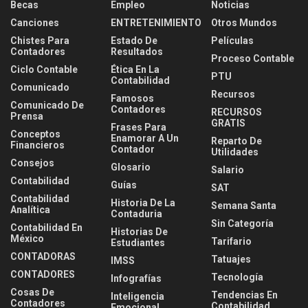
Becas
Empleo
Noticias
Canciones
ENTRETENIMIENTO
Otros Mundos
Chistes Para
Estado De
Películas
Contadores
Resultados
Proceso Contable
Ciclo Contable
Ética En La
PTU
Contabilidad
Comunicado
Recursos
Famosos
Comunicado De
Contadores
RECURSOS
Prensa
GRATIS
Frases Para
Conceptos
Enamorar A Un
Reparto De
Financieros
Contador
Utilidades
Consejos
Glosario
Salario
Contabilidad
Guías
SAT
Contabilidad
Historia De La
Semana Santa
Analítica
Contaduria
Sin Categoría
Contabilidad En
Historias De
México
Tarifario
Estudiantes
CONTADORAS
Tatuajes
IMSS
CONTADORES
Tecnología
Infografías
Cosas De
Tendencias En
Inteligencia
Contadores
Contabilidad
Emocional