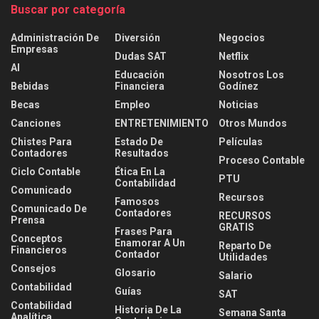
Buscar por categoría
Administración De
Diversión
Negocios
Empresas
Dudas SAT
Netflix
AI
Educación
Nosotros Los
Bebidas
Financiera
Godínez
Becas
Empleo
Noticias
Canciones
ENTRETENIMIENTO
Otros Mundos
Chistes Para
Estado De
Películas
Contadores
Resultados
Proceso Contable
Ciclo Contable
Ética En La
PTU
Contabilidad
Comunicado
Recursos
Famosos
Comunicado De
Contadores
RECURSOS
Prensa
GRATIS
Frases Para
Conceptos
Enamorar A Un
Reparto De
Financieros
Contador
Utilidades
Consejos
Glosario
Salario
Contabilidad
Guías
SAT
Contabilidad
Historia De La
Semana Santa
Analítica