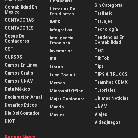
Contaduria
Sin Categoría
Contabilidad En
Historias De
México
Tarifario
Estudiantes
CONTADORAS
Tatuajes
IMSS
CONTADORES
Tecnología
Infografías
Cosas De
Tendencias En
Inteligencia
Contadores
Contabilidad
Emocional
CSF
Test
Inventarios
CURSOS
TikTok
ISR
Cursos En Línea
Tips
Libros
Cursos Gratis
TIPS & TRUCOS
Luca Pacioli
Cursos UNAM
Trámites CDMX
Memes
Data México
Tutoriales
Microsoft Office
Declaración Anual
Últimas Noticias
Mujer Contadora
Desafíos Éticos
UNAM
Mundo
Día Del Contador
Viajes
Música
DIOT
Videojuegos
Recent News