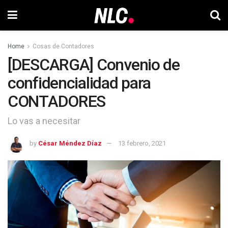
Home
Cosas de Contadores
[DESCARGA] Convenio de
confidencialidad para
CONTADORES
Lo vas a necesitar
by
César Méndez Díaz
13 febrero, 2021