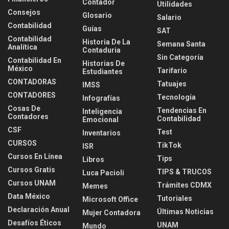
Contador
Utilidades
Consejos
Glosario
Salario
Contabilidad
Guías
SAT
Contabilidad
Historia De La
Semana Santa
Analítica
Contaduria
Sin Categoría
Contabilidad En
Historias De
México
Tarifario
Estudiantes
CONTADORAS
Tatuajes
IMSS
CONTADORES
Tecnología
Infografías
Cosas De
Tendencias En
Inteligencia
Contadores
Contabilidad
Emocional
CSF
Test
Inventarios
CURSOS
TikTok
ISR
Cursos En Línea
Tips
Libros
Cursos Gratis
TIPS & TRUCOS
Luca Pacioli
Cursos UNAM
Trámites CDMX
Memes
Data México
Tutoriales
Microsoft Office
Declaración Anual
Últimas Noticias
Mujer Contadora
Desafíos Éticos
UNAM
Mundo