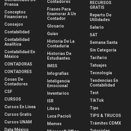
Contadores
RECURSOS
Prensa
GRATIS
Frases Para
Conceptos
Enamorar A Un
Reparto De
Financieros
Contador
Utilidades
Consejos
Glosario
Salario
Contabilidad
Guías
SAT
Contabilidad
Historia De La
Semana Santa
Analítica
Contaduria
Sin Categoría
Contabilidad En
Historias De
México
Tarifario
Estudiantes
CONTADORAS
Tatuajes
IMSS
CONTADORES
Tecnología
Infografías
Cosas De
Tendencias En
Inteligencia
Contadores
Contabilidad
Emocional
CSF
Test
Inventarios
CURSOS
TikTok
ISR
Cursos En Línea
Tips
Libros
Cursos Gratis
TIPS & TRUCOS
Luca Pacioli
Cursos UNAM
Trámites CDMX
Memes
Data México
Tutoriales