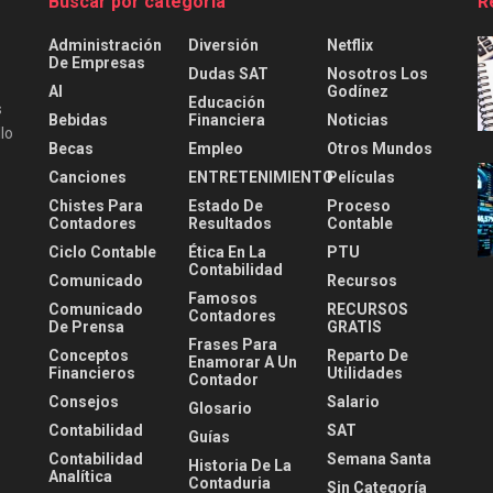
Buscar por categoría
R
Administración
Diversión
Netflix
De Empresas
Dudas SAT
Nosotros Los
AI
Godínez
Educación
s
Bebidas
Financiera
Noticias
lo
Becas
Empleo
Otros Mundos
Canciones
ENTRETENIMIENTO
Películas
Chistes Para
Estado De
Proceso
Contadores
Resultados
Contable
Ciclo Contable
Ética En La
PTU
Contabilidad
Comunicado
Recursos
Famosos
Comunicado
RECURSOS
Contadores
De Prensa
GRATIS
Frases Para
Conceptos
Reparto De
Enamorar A Un
Financieros
Utilidades
Contador
Consejos
Salario
Glosario
Contabilidad
SAT
Guías
Contabilidad
Semana Santa
Historia De La
Analítica
Contaduria
Sin Categoría