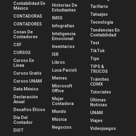
Contabilidad En
Historias De
Tarifario
México
Estudiantes
Tatuajes
CONTADORAS
IMSS
Tecnología
CONTADORES
Infografías
Tendencias En
Cosas De
Inteligencia
Contabilidad
Contadores
Emocional
Test
CSF
Inventarios
TikTok
CURSOS
ISR
Tips
Cursos En
Libros
Línea
TIPS &
Luca Pacioli
TRUCOS
Cursos Gratis
Memes
Trámites
Cursos UNAM
CDMX
Microsoft
Data México
Office
Tutoriales
Declaración
Mujer
Últimas
Anual
Contadora
Noticias
Desafíos Éticos
Mundo
UNAM
Día Del
Música
Viajes
Contador
Negocios
Videojuegos
DIOT