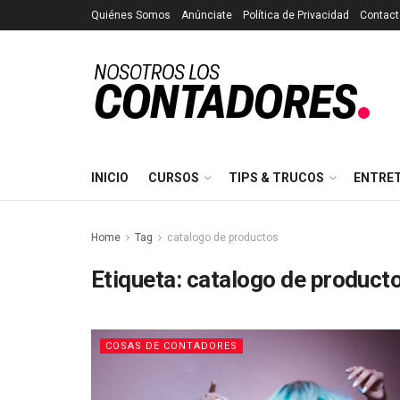
Quiénes Somos
Anúnciate
Política de Privacidad
Contact
INICIO
CURSOS
TIPS & TRUCOS
ENTRE
Home
Tag
catalogo de productos
Etiqueta:
catalogo de product
COSAS DE CONTADORES