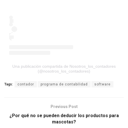
Una publicación compartida de Nosotros_los_contadores
(@nosotros_los_contadores)
Tags:
contador
programa de contabilidad
software
Previous Post
¿Por qué no se pueden deducir los productos para
mascotas?