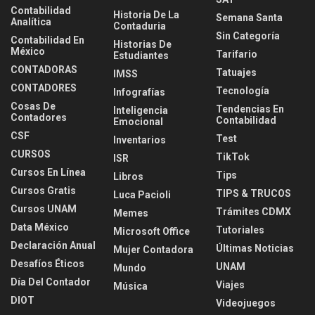
Contabilidad
Historia De La
Semana Santa
Analítica
Contaduria
Sin Categoría
Contabilidad En
Historias De
México
Tarifario
Estudiantes
CONTADORAS
Tatuajes
IMSS
CONTADORES
Tecnología
Infografías
Cosas De
Tendencias En
Inteligencia
Contadores
Contabilidad
Emocional
CSF
Test
Inventarios
CURSOS
TikTok
ISR
Cursos En Línea
Tips
Libros
Cursos Gratis
TIPS & TRUCOS
Luca Pacioli
Cursos UNAM
Trámites CDMX
Memes
Data México
Tutoriales
Microsoft Office
Declaración Anual
Últimas Noticias
Mujer Contadora
Desafíos Éticos
UNAM
Mundo
Día Del Contador
Viajes
Música
DIOT
Videojuegos