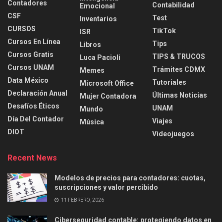
Contadores
Contabilidad
Emocional
CSF
Test
Inventarios
CURSOS
TikTok
ISR
Cursos En Línea
Tips
Libros
Cursos Gratis
TIPS & TRUCOS
Luca Pacioli
Cursos UNAM
Trámites CDMX
Memes
Data México
Tutoriales
Microsoft Office
Declaración Anual
Últimas Noticias
Mujer Contadora
Desafíos Éticos
UNAM
Mundo
Día Del Contador
Viajes
Música
DIOT
Videojuegos
Recent News
Modelos de precios para contadores: cuotas,
suscripciones y valor percibido
11 FEBRERO, 2026
Ciberseguridad contable: protegiendo datos en