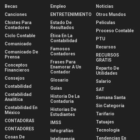
Becas
Empleo
Noticias
Canciones
ENTRETENIMIENTO
Otros Mundos
Chistes Para
Estado De
Películas
Contadores
Resultados
Proceso Contable
Ciclo Contable
Ética En La
PTU
Contabilidad
Comunicado
Recursos
Famosos
Comunicado De
Contadores
RECURSOS
Prensa
GRATIS
Frases Para
Conceptos
Enamorar A Un
Reparto De
Financieros
Contador
Utilidades
Consejos
Glosario
Salario
Contabilidad
Guías
SAT
Contabilidad
Historia De La
Semana Santa
Analítica
Contaduria
Sin Categoría
Contabilidad En
Historias De
México
Tarifario
Estudiantes
CONTADORAS
Tatuajes
IMSS
CONTADORES
Tecnología
Infografías
Cosas De
Tendencias En
Inteligencia