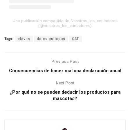
Una publicación compartida de Nosotros_los_contadores
(@nosotros_los_contadores)
Tags:
claves
datos curiosos
SAT
Previous Post
Consecuencias de hacer mal una declaración anual
Next Post
¿Por qué no se pueden deducir los productos para
mascotas?