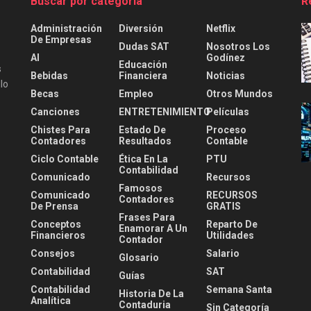
Buscar por categoría
R
Administración
Diversión
Netflix
De Empresas
Dudas SAT
Nosotros Los
AI
Godínez
Educación
s
Bebidas
Financiera
Noticias
lo
Becas
Empleo
Otros Mundos
Canciones
ENTRETENIMIENTO
Películas
Chistes Para
Estado De
Proceso
Contadores
Resultados
Contable
Ciclo Contable
Ética En La
PTU
Contabilidad
Comunicado
Recursos
Famosos
Comunicado
RECURSOS
Contadores
De Prensa
GRATIS
Frases Para
Conceptos
Reparto De
Enamorar A Un
Financieros
Utilidades
Contador
Consejos
Salario
Glosario
Contabilidad
SAT
Guías
Contabilidad
Semana Santa
Historia De La
Analítica
Contaduria
Sin Categoría