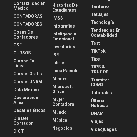
Contabilidad En
Historias De
Tarifario
México
Estudiantes
Tatuajes
CONTADORAS
IMSS
Tecnología
CONTADORES
Infografías
Tendencias En
Cosas De
Inteligencia
Contabilidad
Contadores
Emocional
Test
CSF
Inventarios
TikTok
CURSOS
ISR
Tips
Cursos En
Libros
Línea
TIPS &
Luca Pacioli
TRUCOS
Cursos Gratis
Memes
Trámites
Cursos UNAM
CDMX
Microsoft
Data México
Office
Tutoriales
Declaración
Mujer
Últimas
Anual
Contadora
Noticias
Desafíos Éticos
Mundo
UNAM
Día Del
Música
Viajes
Contador
Negocios
Videojuegos
DIOT