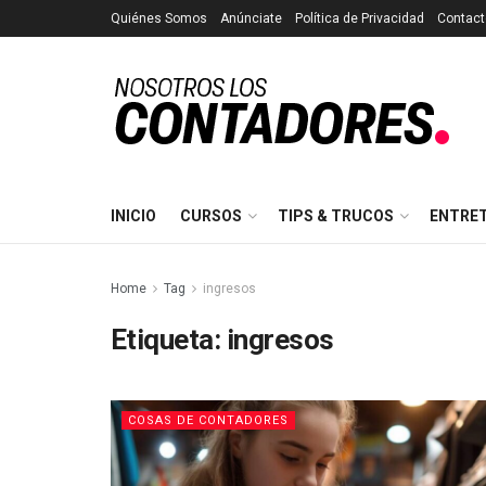
Quiénes Somos
Anúnciate
Política de Privacidad
Contact
INICIO
CURSOS
TIPS & TRUCOS
ENTRE
Home
Tag
ingresos
Etiqueta:
ingresos
COSAS DE CONTADORES