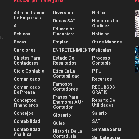
Buscar por categoría
R
Administración
Diversión
Netflix
De Empresas
Dudas SAT
Nosotros Los
AI
Godínez
Educación
s
Bebidas
Financiera
Noticias
lo
Becas
Empleo
Otros Mundos
Canciones
ENTRETENIMIENTO
Películas
Chistes Para
Estado De
Proceso
Contadores
Resultados
Contable
Ciclo Contable
Ética En La
PTU
Contabilidad
Comunicado
Recursos
Famosos
Comunicado
RECURSOS
Contadores
De Prensa
GRATIS
Frases Para
Conceptos
Reparto De
Enamorar A Un
Financieros
Utilidades
Contador
Consejos
Salario
Glosario
Contabilidad
SAT
Guías
Contabilidad
Semana Santa
Historia De La
Analítica
Contaduria
Sin Categoría