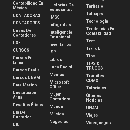
Contabilidad En
Historias De
Tarifario
México
Estudiantes
Tatuajes
CONTADORAS
IMSS
Tecnología
CONTADORES
Infografías
Tendencias En
Cosas De
Inteligencia
Contabilidad
Contadores
Emocional
Test
CSF
Inventarios
TikTok
CURSOS
ISR
Tips
Cursos En
Libros
Línea
TIPS &
Luca Pacioli
TRUCOS
Cursos Gratis
Memes
Trámites
Cursos UNAM
CDMX
Microsoft
Data México
Office
Tutoriales
Declaración
Mujer
Últimas
Anual
Contadora
Noticias
Desafíos Éticos
Mundo
UNAM
Día Del
Música
Viajes
Contador
Negocios
Videojuegos
DIOT