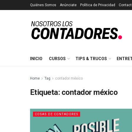
Quiénes Somos
Anúnciate
Política de Privacidad
Contact
INICIO
CURSOS
TIPS & TRUCOS
ENTRE
Home
Tag
contador méxico
Etiqueta:
contador méxico
COSAS DE CONTADORES