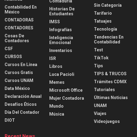
Contaduria
Sin Categoría
Contabilidad En
Historias De
México
Tarifario
Estudiantes
CONTADORAS
Tatuajes
IMSS
CONTADORES
Tecnología
Infografías
Cosas De
Tendencias En
Inteligencia
Contadores
Contabilidad
Emocional
CSF
Test
Inventarios
CURSOS
TikTok
ISR
Cursos En Línea
Tips
Libros
Cursos Gratis
TIPS & TRUCOS
Luca Pacioli
Cursos UNAM
Trámites CDMX
Memes
Data México
Tutoriales
Microsoft Office
Declaración Anual
Últimas Noticias
Mujer Contadora
Desafíos Éticos
UNAM
Mundo
Día Del Contador
Viajes
Música
DIOT
Videojuegos
Recent News