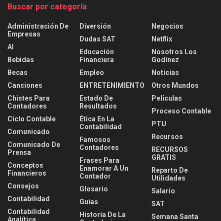
Buscar por categoría
Administración De
Diversión
Negocios
Empresas
Dudas SAT
Netflix
AI
Educación
Nosotros Los
Bebidas
Financiera
Godínez
Becas
Empleo
Noticias
Canciones
ENTRETENIMIENTO
Otros Mundos
Chistes Para
Estado De
Películas
Contadores
Resultados
Proceso Contable
Ciclo Contable
Ética En La
PTU
Contabilidad
Comunicado
Recursos
Famosos
Comunicado De
Contadores
RECURSOS
Prensa
GRATIS
Frases Para
Conceptos
Enamorar A Un
Reparto De
Financieros
Contador
Utilidades
Consejos
Glosario
Salario
Contabilidad
Guías
SAT
Contabilidad
Historia De La
Semana Santa
Analítica