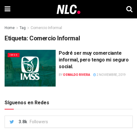
Home
Tag
Comercio Informal
Etiqueta:
Comercio Informal
Podré ser muy comerciante
IMSS
informal, pero tengo mi seguro
social.
BY
OSWALDO RIVERA
2 NOVIEMBRE, 2019
Síguenos en Redes
3.8k
Followers