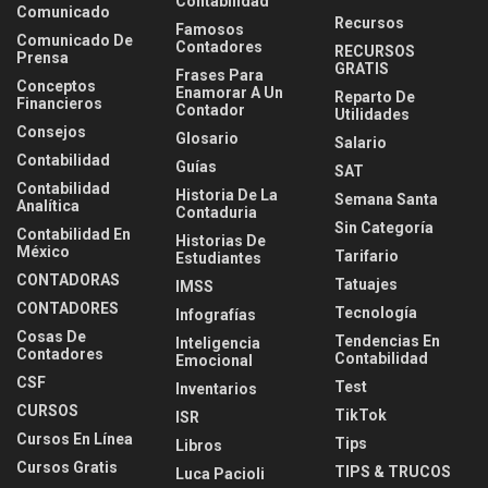
Contabilidad
Comunicado
Recursos
Famosos
Comunicado De
Contadores
RECURSOS
Prensa
GRATIS
Frases Para
Conceptos
Enamorar A Un
Reparto De
Financieros
Contador
Utilidades
Consejos
Glosario
Salario
Contabilidad
Guías
SAT
Contabilidad
Historia De La
Semana Santa
Analítica
Contaduria
Sin Categoría
Contabilidad En
Historias De
México
Tarifario
Estudiantes
CONTADORAS
Tatuajes
IMSS
CONTADORES
Tecnología
Infografías
Cosas De
Tendencias En
Inteligencia
Contadores
Contabilidad
Emocional
CSF
Test
Inventarios
CURSOS
TikTok
ISR
Cursos En Línea
Tips
Libros
Cursos Gratis
TIPS & TRUCOS
Luca Pacioli