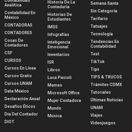
Contabilidad
Historia De La
Semana Santa
Analítica
Contaduria
Sin Categoría
Contabilidad En
Historias De
México
Tarifario
Estudiantes
CONTADORAS
Tatuajes
IMSS
CONTADORES
Tecnología
Infografías
Cosas De
Tendencias En
Inteligencia
Contadores
Contabilidad
Emocional
CSF
Test
Inventarios
CURSOS
TikTok
ISR
Cursos En Línea
Tips
Libros
Cursos Gratis
TIPS & TRUCOS
Luca Pacioli
Cursos UNAM
Trámites CDMX
Memes
Data México
Tutoriales
Microsoft Office
Declaración Anual
Últimas Noticias
Mujer Contadora
Desafíos Éticos
UNAM
Mundo
Día Del Contador
Viajes
Música
DIOT
Videojuegos