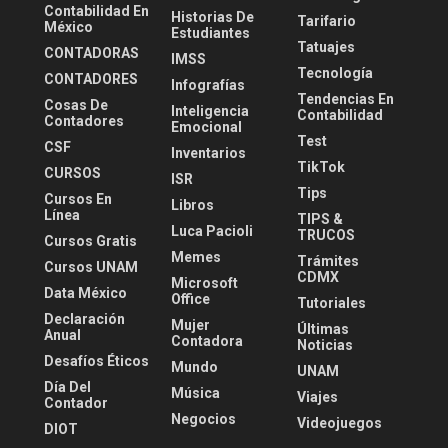
Contabilidad En
Historias De
Tarifario
México
Estudiantes
Tatuajes
CONTADORAS
IMSS
Tecnología
CONTADORES
Infografías
Tendencias En
Cosas De
Inteligencia
Contabilidad
Contadores
Emocional
Test
CSF
Inventarios
TikTok
CURSOS
ISR
Tips
Cursos En
Libros
Línea
TIPS &
Luca Pacioli
TRUCOS
Cursos Gratis
Memes
Trámites
Cursos UNAM
CDMX
Microsoft
Data México
Office
Tutoriales
Declaración
Mujer
Últimas
Anual
Contadora
Noticias
Desafíos Éticos
Mundo
UNAM
Día Del
Música
Viajes
Contador
Negocios
Videojuegos
DIOT