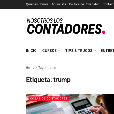
Quiénes Somos
Anúnciate
Política de Privacidad
Contact
INICIO
CURSOS
TIPS & TRUCOS
ENTRE
Home
Tag
trump
Etiqueta:
trump
COSAS DE CONTADORES