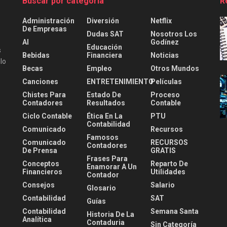
Buscar por categoría
R
Administración
Diversión
Netflix
De Empresas
Dudas SAT
Nosotros Los
AI
Godínez
Educación
s
Bebidas
Financiera
Noticias
lo
Becas
Empleo
Otros Mundos
Canciones
ENTRETENIMIENTO
Películas
Chistes Para
Estado De
Proceso
Contadores
Resultados
Contable
Ciclo Contable
Ética En La
PTU
Contabilidad
Comunicado
Recursos
Famosos
Comunicado
RECURSOS
Contadores
De Prensa
GRATIS
Frases Para
Conceptos
Reparto De
Enamorar A Un
Financieros
Utilidades
Contador
Consejos
Salario
Glosario
Contabilidad
SAT
Guías
Contabilidad
Semana Santa
Historia De La
Analítica
Contaduria
Sin Categoría