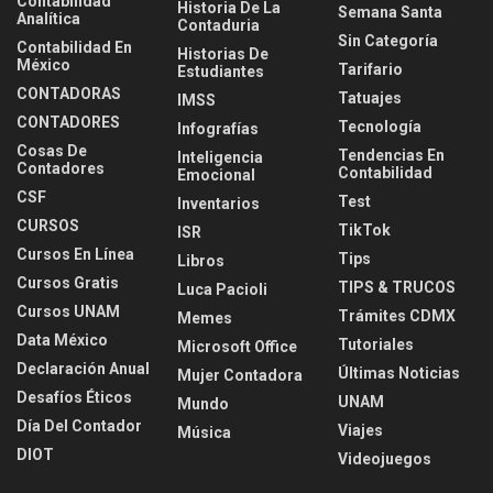
Contabilidad
Historia De La
Semana Santa
Analítica
Contaduria
Sin Categoría
Contabilidad En
Historias De
México
Tarifario
Estudiantes
CONTADORAS
Tatuajes
IMSS
CONTADORES
Tecnología
Infografías
Cosas De
Tendencias En
Inteligencia
Contadores
Contabilidad
Emocional
CSF
Test
Inventarios
CURSOS
TikTok
ISR
Cursos En Línea
Tips
Libros
Cursos Gratis
TIPS & TRUCOS
Luca Pacioli
Cursos UNAM
Trámites CDMX
Memes
Data México
Tutoriales
Microsoft Office
Declaración Anual
Últimas Noticias
Mujer Contadora
Desafíos Éticos
UNAM
Mundo
Día Del Contador
Viajes
Música
DIOT
Videojuegos