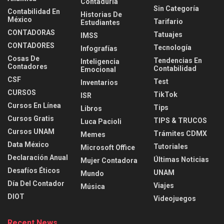
Contaduria
Sin Categoría
Contabilidad En
Historias De
México
Tarifario
Estudiantes
CONTADORAS
Tatuajes
IMSS
CONTADORES
Tecnología
Infografías
Cosas De
Tendencias En
Inteligencia
Contadores
Contabilidad
Emocional
CSF
Test
Inventarios
CURSOS
TikTok
ISR
Cursos En Línea
Tips
Libros
Cursos Gratis
TIPS & TRUCOS
Luca Pacioli
Cursos UNAM
Trámites CDMX
Memes
Data México
Tutoriales
Microsoft Office
Declaración Anual
Últimas Noticias
Mujer Contadora
Desafíos Éticos
UNAM
Mundo
Día Del Contador
Viajes
Música
DIOT
Videojuegos
Recent News