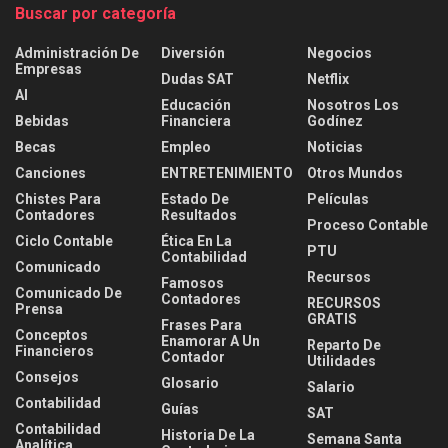
Buscar por categoría
Administración De
Diversión
Negocios
Empresas
Dudas SAT
Netflix
AI
Educación
Nosotros Los
Bebidas
Financiera
Godínez
Becas
Empleo
Noticias
Canciones
ENTRETENIMIENTO
Otros Mundos
Chistes Para
Estado De
Películas
Contadores
Resultados
Proceso Contable
Ciclo Contable
Ética En La
PTU
Contabilidad
Comunicado
Recursos
Famosos
Comunicado De
Contadores
RECURSOS
Prensa
GRATIS
Frases Para
Conceptos
Enamorar A Un
Reparto De
Financieros
Contador
Utilidades
Consejos
Glosario
Salario
Contabilidad
Guías
SAT
Contabilidad
Historia De La
Semana Santa
Analítica