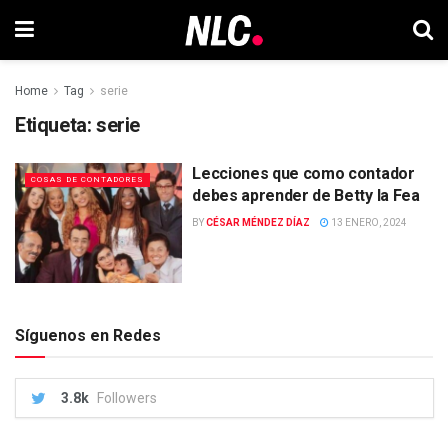
Home
Tag
serie
Etiqueta:
serie
Lecciones que como contador
COSAS DE CONTADORES
debes aprender de Betty la Fea
BY
CÉSAR MÉNDEZ DÍAZ
13 ENERO, 2024
Síguenos en Redes
3.8k
Followers