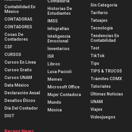
Contaduria
Sin Categoría
Contabilidad En
Historias De
México
Tarifario
Estudiantes
CONTADORAS
Tatuajes
IMSS
CONTADORES
Tecnología
Infografías
Cosas De
Tendencias En
Inteligencia
Contadores
Contabilidad
Emocional
CSF
Test
Inventarios
CURSOS
TikTok
ISR
Cursos En Línea
Tips
Libros
Cursos Gratis
TIPS & TRUCOS
Luca Pacioli
Cursos UNAM
Trámites CDMX
Memes
Data México
Tutoriales
Microsoft Office
Declaración Anual
Últimas Noticias
Mujer Contadora
Desafíos Éticos
UNAM
Mundo
Día Del Contador
Viajes
Música
DIOT
Videojuegos
Recent News