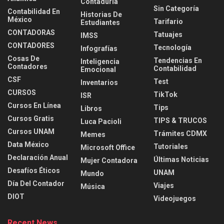
Contaduria
Sin Categoría
Contabilidad En
Historias De
México
Tarifario
Estudiantes
CONTADORAS
Tatuajes
IMSS
CONTADORES
Tecnología
Infografías
Cosas De
Tendencias En
Inteligencia
Contadores
Contabilidad
Emocional
CSF
Test
Inventarios
CURSOS
TikTok
ISR
Cursos En Línea
Tips
Libros
Cursos Gratis
TIPS & TRUCOS
Luca Pacioli
Cursos UNAM
Trámites CDMX
Memes
Data México
Tutoriales
Microsoft Office
Declaración Anual
Últimas Noticias
Mujer Contadora
Desafíos Éticos
UNAM
Mundo
Día Del Contador
Viajes
Música
DIOT
Videojuegos
Recent News