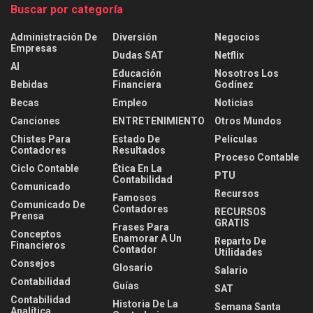
Buscar por categoría
Administración De
Diversión
Negocios
Empresas
Dudas SAT
Netflix
AI
Educación
Nosotros Los
Bebidas
Financiera
Godínez
Becas
Empleo
Noticias
Canciones
ENTRETENIMIENTO
Otros Mundos
Chistes Para
Estado De
Películas
Contadores
Resultados
Proceso Contable
Ciclo Contable
Ética En La
PTU
Contabilidad
Comunicado
Recursos
Famosos
Comunicado De
Contadores
RECURSOS
Prensa
GRATIS
Frases Para
Conceptos
Enamorar A Un
Reparto De
Financieros
Contador
Utilidades
Consejos
Glosario
Salario
Contabilidad
Guías
SAT
Contabilidad
Historia De La
Semana Santa
Analítica