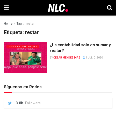
Home
Tag
restar
Etiqueta:
restar
¿La contabilidad solo es sumar y
COSAS DE CONTADORES
restar?
BY
CÉSAR MÉNDEZ DÍAZ
4 JULIO, 2020
Síguenos en Redes
3.8k
Followers