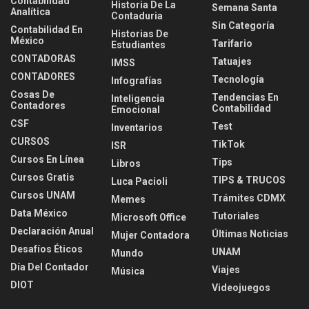
Contabilidad
Historia De La
Semana Santa
Analítica
Contaduria
Sin Categoría
Contabilidad En
Historias De
México
Tarifario
Estudiantes
CONTADORAS
Tatuajes
IMSS
CONTADORES
Tecnología
Infografías
Cosas De
Tendencias En
Inteligencia
Contadores
Contabilidad
Emocional
CSF
Test
Inventarios
CURSOS
TikTok
ISR
Cursos En Línea
Tips
Libros
Cursos Gratis
TIPS & TRUCOS
Luca Pacioli
Cursos UNAM
Trámites CDMX
Memes
Data México
Tutoriales
Microsoft Office
Declaración Anual
Últimas Noticias
Mujer Contadora
Desafíos Éticos
UNAM
Mundo
Día Del Contador
Viajes
Música
DIOT
Videojuegos